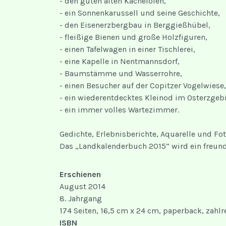
- den guten alten Kachelofen,
- ein Sonnenkarussell und seine Geschichte,
- den Eisenerzbergbau in Berggießhübel,
- fleißige Bienen und große Holzfiguren,
- einen Tafelwagen in einer Tischlerei,
- eine Kapelle in Nentmannsdorf,
- Baumstämme und Wasserrohre,
- einen Besucher auf der Copitzer Vogelwiese,
- ein wiederentdecktes Kleinod im Osterzgeb
- ein immer volles Wartezimmer.
Gedichte, Erlebnisberichte, Aquarelle und Fo
Das „Landkalenderbuch 2015“ wird ein freundl
Erschienen
August 2014
8. Jahrgang
174 Seiten, 16,5 cm x 24 cm, paperback, zahlr
ISBN