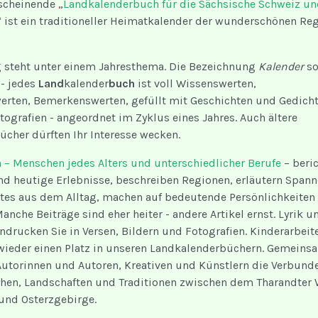
rscheinende „
Landkalenderbuch für die Sächsische Schweiz un
“ ist ein traditioneller Heimatkalender der wunderschönen Re
g steht unter einem Jahresthema. Die Bezeichnung
Kalender
so
 - jedes
Land
kalender
buch
ist voll Wissenswerten,
rten, Bemerkenswerten, gefüllt mit Geschichten und Gedicht
tografien - angeordnet im Zyklus eines Jahres. Auch ältere
cher dürften Ihr Interesse wecken.
 – Menschen jedes Alters und unterschiedlicher Berufe
– beri
nd heutige Erlebnisse, beschreiben Regionen, erläutern Span
tes aus dem Alltag, machen auf bedeutende Persönlichkeiten
nche Beiträge sind eher heiter - andere Artikel ernst. Lyrik u
ndrucken Sie in Versen, Bildern und Fotografien. Kinderarbeit
ieder einen Platz in unseren Landkalenderbüchern. Gemeinsa
Autorinnen und Autoren, Kreativen und Künstlern die Verbund
hen, Landschaften und Traditionen zwischen dem Tharandter 
und Osterzgebirge.