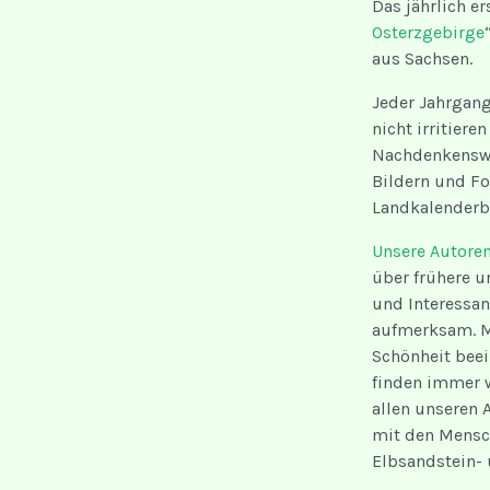
Das jährlich e
Osterzgebirge
aus Sachsen.
Jeder Jahrgan
nicht irritieren
Nachdenkenswe
Bildern und Fo
Landkalenderbü
Unsere Autoren
über frühere u
und Interessan
aufmerksam. Ma
Schönheit beei
finden immer w
allen unseren 
mit den Mensc
Elbsandstein- 