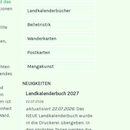
d das
gionen
Landkalender­bücher
Belletristik
llte
Wanderkarten
en,
Postkarten
Mangakunst
chten
nendes
NEUIGKEITEN
nd
Landkalenderbuch 2027
en
m ist
22.07.2026
enheit
aktualisiert 22.07.2026:
Das
Wald,
NEUE Landkalenderbuch wurde
in die Druckerei übergeben. In
den nächsten Tagen werden die...