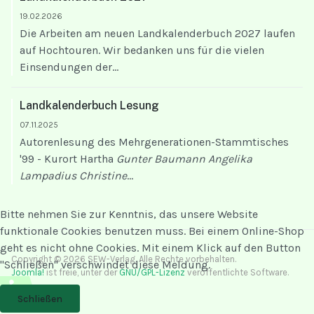
19.02.2026
Die Arbeiten am neuen Landkalenderbuch 2027 laufen
auf Hochtouren. Wir bedanken uns für die vielen
Einsendungen der...
Landkalenderbuch Lesung
07.11.2025
Autorenlesung des Mehrgenerationen-Stammtisches
'99 - Kurort Hartha
Gunter Baumann
Angelika
Lampadius
Christine
...
Bitte nehmen Sie zur Kenntnis, das unsere Website
funktionale Cookies benutzen muss. Bei einem Online-Shop
geht es nicht ohne Cookies. Mit einem Klick auf den Button
Copyright © 2026 SEW-Verlag. Alle Rechte vorbehalten.
"Schließen" verschwindet diese Meldung.
Joomla!
ist freie, unter der
GNU/GPL-Lizenz
veröffentlichte Software.
♿
Schließen