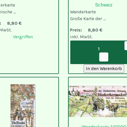
erkarte
Schweiz
sche ...
Wanderkarte
Große Karte der ...
is:
8,80 €
 MwSt.
Preis:
8,80 €
Vergriffen
inkl. MwSt.