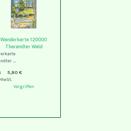
Wanderkarte 1:20000
Tharandter Wald
erkarte
ndter ...
is:
5,80 €
 MwSt.
Vergriffen