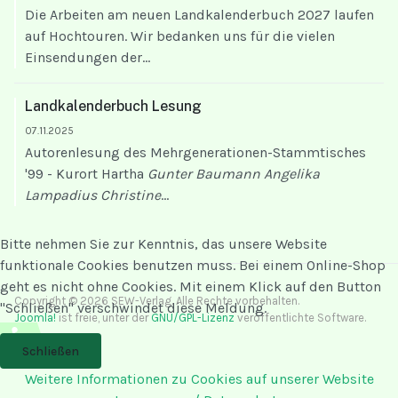
Die Arbeiten am neuen Landkalenderbuch 2027 laufen
auf Hochtouren. Wir bedanken uns für die vielen
Einsendungen der...
Landkalenderbuch Lesung
07.11.2025
Autorenlesung des Mehrgenerationen-Stammtisches
'99 - Kurort Hartha
Gunter Baumann
Angelika
Lampadius
Christine
...
Bitte nehmen Sie zur Kenntnis, das unsere Website
funktionale Cookies benutzen muss. Bei einem Online-Shop
geht es nicht ohne Cookies. Mit einem Klick auf den Button
Copyright © 2026 SEW-Verlag. Alle Rechte vorbehalten.
"Schließen" verschwindet diese Meldung.
Joomla!
ist freie, unter der
GNU/GPL-Lizenz
veröffentlichte Software.
♿
Schließen
Weitere Informationen zu Cookies auf unserer Website